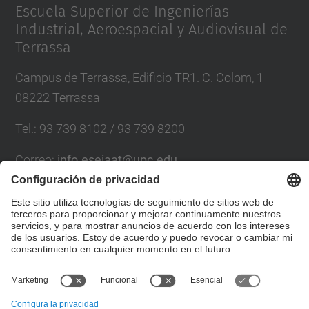
Escuela Superior de Ingenierías
Industrial, Aeroespacial y Audiovisual de
Terrassa
Campus de Terrassa, Edificio TR1. C. Colom, 1
08222 Terrassa
Tel.
:
93 739 8102 / 93 739 8200
Correo
:
info.eseiaat@upc.edu
Directorio UPC
Formulario de contacto
© UPC
Escuela Superior de Ingenierías Industrial,