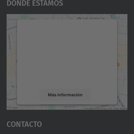
Dónde Estamos
Necesitamos su consentimiento
para cargar el servicio Google
Maps.
Utilizamos un servicio de terceros para
incrustar contenido de mapas que puede
recopilar datos sobre su actividad. Le
rogamos que revise los detalles y acepte el
servicio para ver este mapa.
Más información
Aceptar
Contacto
powered by
Usercentrics Consent
Management Platform